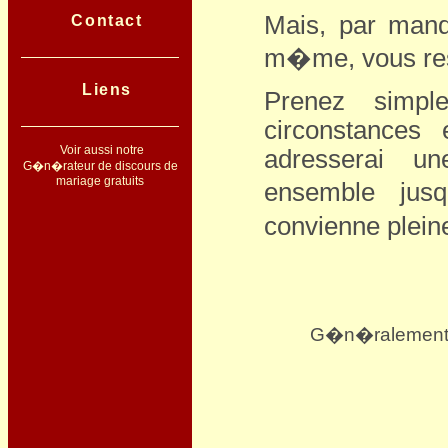
Mais, par man
Contact
m�me, vous res
Liens
Prenez simpl
circonstances 
Voir aussi notre
adresserai un
G�n�rateur de discours de
mariage gratuits
ensemble jusq
convienne plein
G�n�ralement le